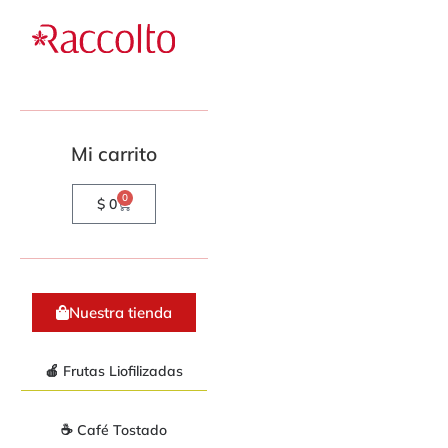
Mi carrito
0
$
0
Nuestra tienda
🍎 Frutas Liofilizadas
☕ Café Tostado