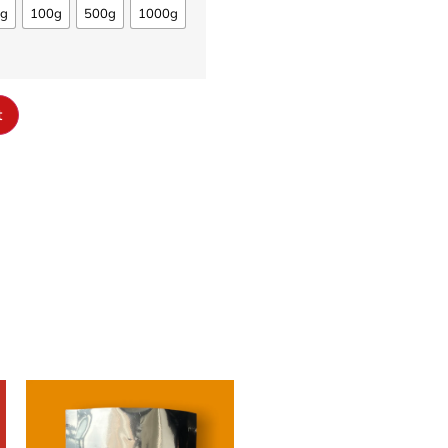
0g
100g
500g
1000g
t