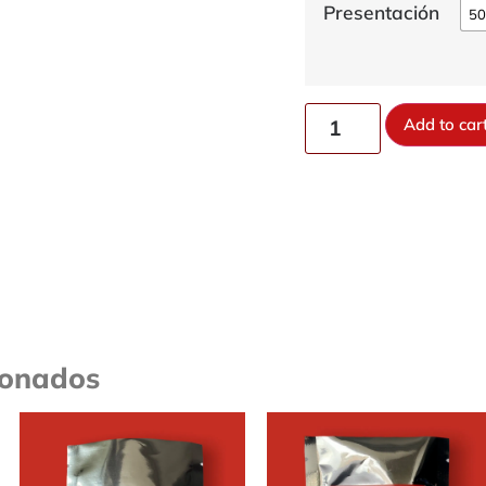
Presentación
5
Add to car
ionados