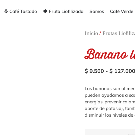
☕ Café Tostado
🍓 Fruta Liofilizada
Somos
Café Verde
/
Inicio
Frutas Liofili
Banano li
$
9.500
-
$
127.00
Los bananos son aliment
pueden ayudarnos a saci
energías, prevenir cala
aporte de potasio), ta
disminuir los niveles de 