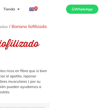
0
Tienda
WhatsApp
/ Banano liofilizado
zadas
ofilizado
0
os ricos en fibra que si bien
ar el apetito, reponer
mbres musculares ( por su
mbién pueden ayudarnos a
estrés.