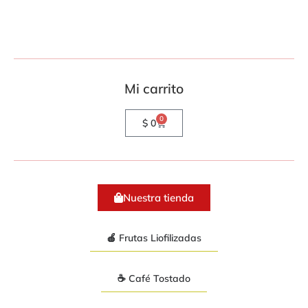
Mi carrito
0
$
0
Nuestra tienda
🍎 Frutas Liofilizadas
☕ Café Tostado