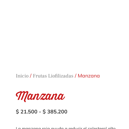
/
/ Manzana
Inicio
Frutas Liofilizadas
Manzana
$
21.500
-
$
385.200
La manzana roja ayuda a reducir el colesterol alto,